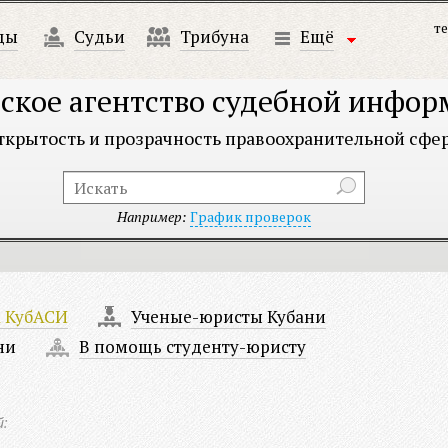
те
ды
Судьи
Трибуна
Ещё
ское агентство судебной инфо
ткрытость и прозрачность правоохранительной сфе
Например:
График проверок
а КубАСИ
Ученые-юристы Кубани
ни
В помощь студенту-юристу
й: