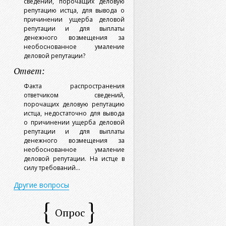
сведений, порочащих деловую
репутацию истца, для вывода о
причинении ущерба деловой
репутации и для выплаты
денежного возмещения за
необоснованное умаление
деловой репутации?
Ответ:
Факта распространения
ответчиком сведений,
порочащих деловую репутацию
истца, недостаточно для вывода
о причинении ущерба деловой
репутации и для выплаты
денежного возмещения за
необоснованное умаление
деловой репутации. На истце в
силу требований...
Другие вопросы
Опрос