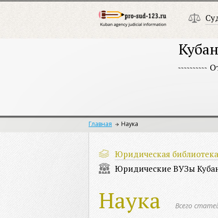
Су
Кубан
О
Главная
Наука
Юридическая библиотек
Юридические ВУЗы Куба
Наука
Всего стате