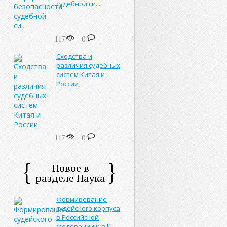
судебной си...
117
0
Сходства и
различия судебных
систем Китая и
России
117
0
Новое в
разделе Наука
Формирование
судейского корпуса
в Российской
Федерации и в К...