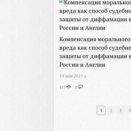
Компенсация морального
вреда как способ судебн
защиты от диффамации 
России и Англии
14 мая 2021 г.
117
0
1
2
3
4