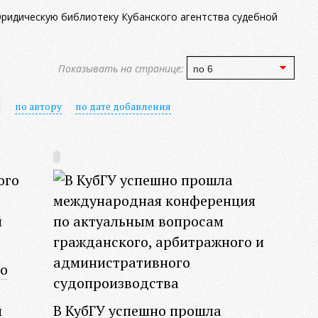
идическую библиотеку Кубанского агентства судебной
Показывать на странице:
по автору
по дате добавления
о
й
В КубГУ успешно прошла