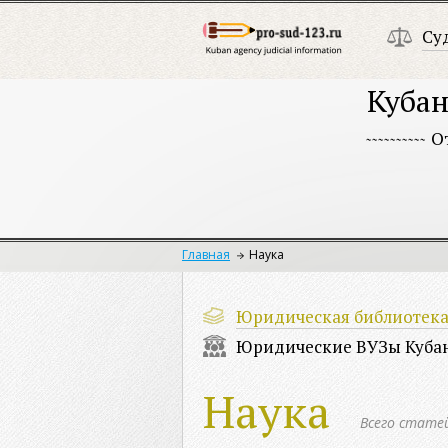
Су
Кубан
О
Главная
Наука
Юридическая библиотек
Юридические ВУЗы Куба
Наука
Всего стате