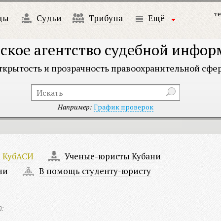
те
ды
Судьи
Трибуна
Ещё
ское агентство судебной инфо
ткрытость и прозрачность правоохранительной сфе
Например:
График проверок
а КубАСИ
Ученые-юристы Кубани
ни
В помощь студенту-юристу
й: