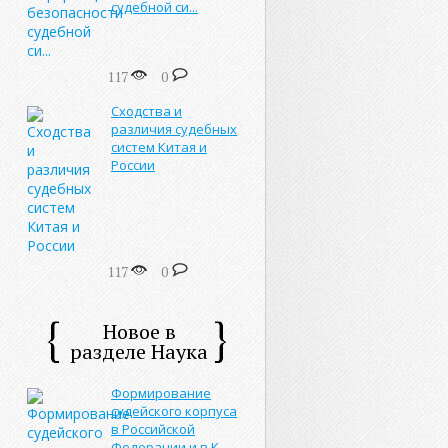
судебной си...
117
0
Сходства и
различия судебных
систем Китая и
России
117
0
Новое в
разделе Наука
Формирование
судейского корпуса
в Российской
Федерации и в К...