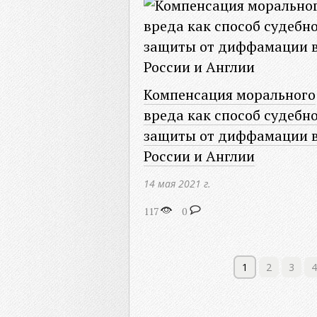
Компенсация морального
вреда как способ судебн
защиты от диффамации 
России и Англии
14 мая 2021 г.
117
0
1
2
3
4