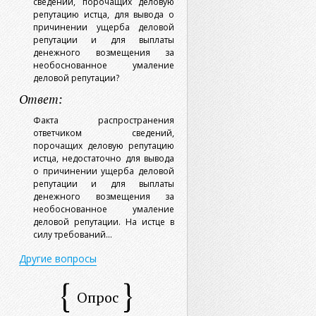
сведений, порочащих деловую
репутацию истца, для вывода о
причинении ущерба деловой
репутации и для выплаты
денежного возмещения за
необоснованное умаление
деловой репутации?
Ответ:
Факта распространения
ответчиком сведений,
порочащих деловую репутацию
истца, недостаточно для вывода
о причинении ущерба деловой
репутации и для выплаты
денежного возмещения за
необоснованное умаление
деловой репутации. На истце в
силу требований...
Другие вопросы
Опрос