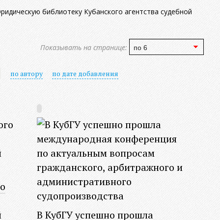
идическую библиотеку Кубанского агентства судебной
Показывать на странице:
по автору
по дате добавления
о
й
В КубГУ успешно прошла