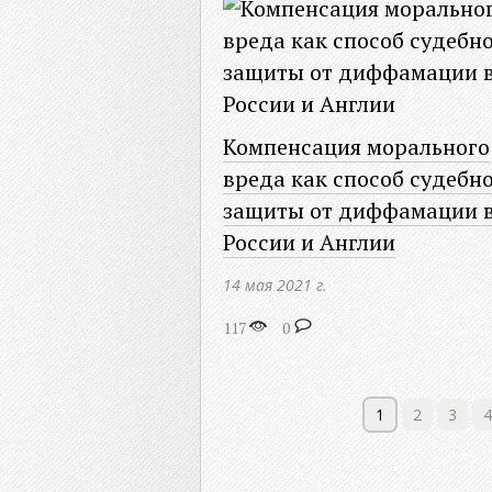
Компенсация морального
вреда как способ судебн
защиты от диффамации 
России и Англии
14 мая 2021 г.
117
0
1
2
3
4