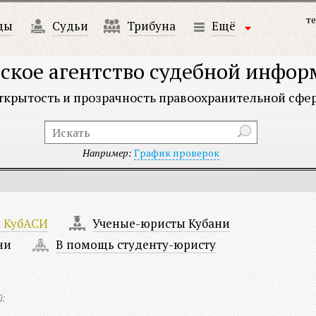
те
ды
Судьи
Трибуна
Ещё
ское агентство судебной инфо
ткрытость и прозрачность правоохранительной сфе
Например:
График проверок
а КубАСИ
Ученые-юристы Кубани
ни
В помощь студенту-юристу
й: