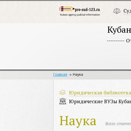
Су
Кубан
О
Главная
Наука
Юридическая библиотек
Юридические ВУЗы Куба
Наука
Всего стате