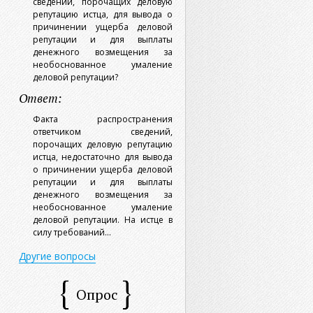
сведений, порочащих деловую
репутацию истца, для вывода о
причинении ущерба деловой
репутации и для выплаты
денежного возмещения за
необоснованное умаление
деловой репутации?
Ответ:
Факта распространения
ответчиком сведений,
порочащих деловую репутацию
истца, недостаточно для вывода
о причинении ущерба деловой
репутации и для выплаты
денежного возмещения за
необоснованное умаление
деловой репутации. На истце в
силу требований...
Другие вопросы
Опрос