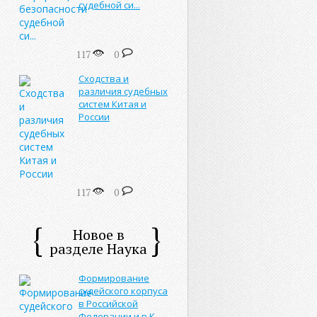
судебной си...
117
0
Сходства и
различия судебных
систем Китая и
России
117
0
Новое в
разделе Наука
Формирование
судейского корпуса
в Российской
Федерации и в К...