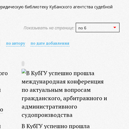
идическую библиотеку Кубанского агентства судебной
Показывать на странице:
по автору
по дате добавления
о
й
В КубГУ успешно прошла