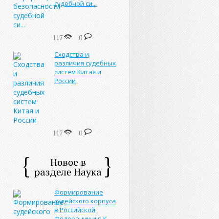
судебной си...
117
0
Сходства и
различия судебных
систем Китая и
России
117
0
Новое в
разделе Наука
Формирование
судейского корпуса
в Российской
Федерации и в К...