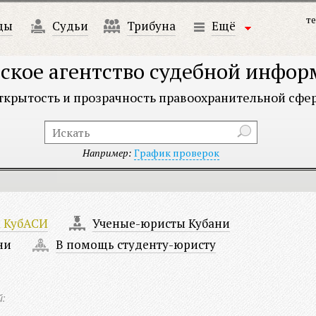
те
ды
Судьи
Трибуна
Ещё
ское агентство судебной инфо
ткрытость и прозрачность правоохранительной сфе
Например:
График проверок
а КубАСИ
Ученые-юристы Кубани
ни
В помощь студенту-юристу
й: