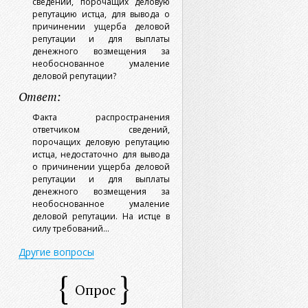
сведений, порочащих деловую
репутацию истца, для вывода о
причинении ущерба деловой
репутации и для выплаты
денежного возмещения за
необоснованное умаление
деловой репутации?
Ответ:
Факта распространения
ответчиком сведений,
порочащих деловую репутацию
истца, недостаточно для вывода
о причинении ущерба деловой
репутации и для выплаты
денежного возмещения за
необоснованное умаление
деловой репутации. На истце в
силу требований...
Другие вопросы
Опрос