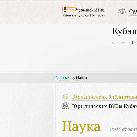
Су
Кубан
О
Главная
Наука
Юридическая библиотек
Юридические ВУЗы Куба
Наука
Всего стате