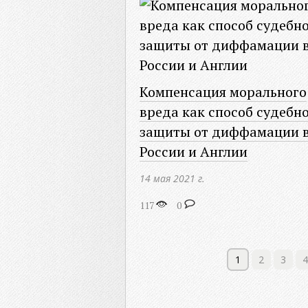
Компенсация морального
вреда как способ судебн
защиты от диффамации 
России и Англии
14 мая 2021 г.
117
0
1
2
3
4