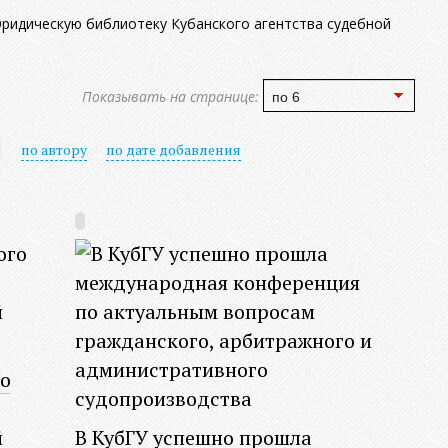
идическую библиотеку Кубанского агентства судебной
Показывать на странице:
по автору
по дате добавления
о
й
В КубГУ успешно прошла