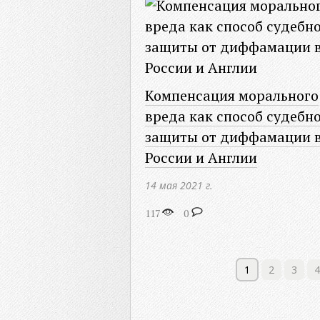
Компенсация морального
вреда как способ судебн
защиты от диффамации 
России и Англии
14 мая 2021 г.
117
0
1
2
3
4