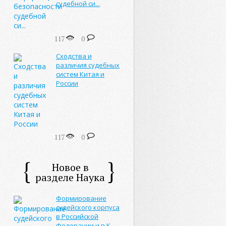
судебной си...
117
0
Сходства и
различия судебных
систем Китая и
России
117
0
Новое в
разделе Наука
Формирование
судейского корпуса
в Российской
Федерации и в К...