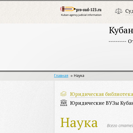
Су
Кубан
О
Главная
Наука
Юридическая библиотек
Юридические ВУЗы Куба
Наука
Всего стате