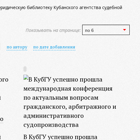
идическую библиотеку Кубанского агентства судебной
Показывать на странице:
по автору
по дате добавления
о
й
В КубГУ успешно прошла