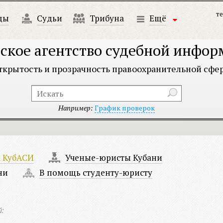
те
ды
Судьи
Трибуна
Ещё
ское агентство судебной инфо
ткрытость и прозрачность правоохранительной сфе
Например:
График проверок
а КубАСИ
Ученые-юристы Кубани
ни
В помощь студенту-юристу
й: