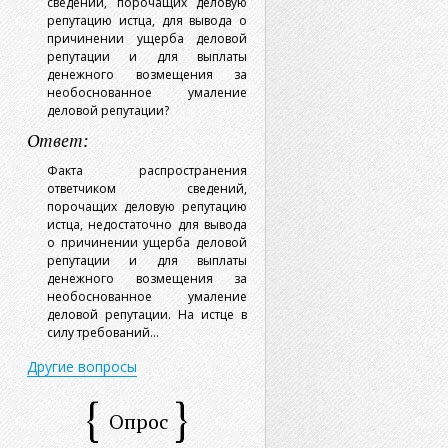
сведений, порочащих деловую
репутацию истца, для вывода о
причинении ущерба деловой
репутации и для выплаты
денежного возмещения за
необоснованное умаление
деловой репутации?
Ответ:
Факта распространения
ответчиком сведений,
порочащих деловую репутацию
истца, недостаточно для вывода
о причинении ущерба деловой
репутации и для выплаты
денежного возмещения за
необоснованное умаление
деловой репутации. На истце в
силу требований...
Другие вопросы
Опрос