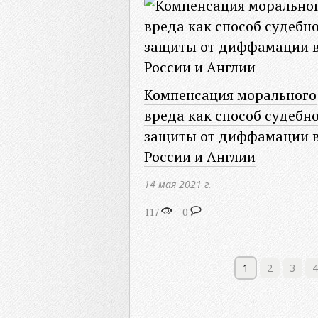
Компенсация морального
вреда как способ судебн
защиты от диффамации 
России и Англии
14 мая 2021 г.
117
0
1
2
3
4