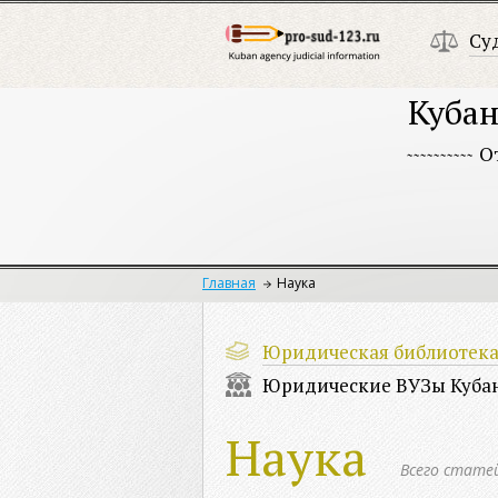
Су
Кубан
О
Главная
Наука
Юридическая библиотек
Юридические ВУЗы Куба
Наука
Всего стате