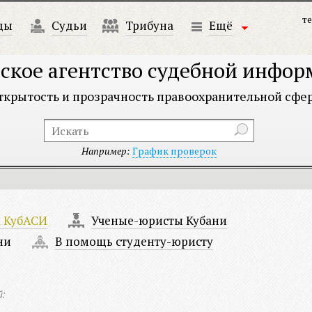
те
ды
Судьи
Трибуна
Ещё
ское агентство судебной инфо
ткрытость и прозрачность правоохранительной сфе
Например:
График проверок
а КубАСИ
Ученые-юристы Кубани
ни
В помощь студенту-юристу
й: