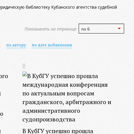
идическую библиотеку Кубанского агентства судебной
Показывать на странице:
по автору
по дате добавления
о
й
В КубГУ успешно прошла