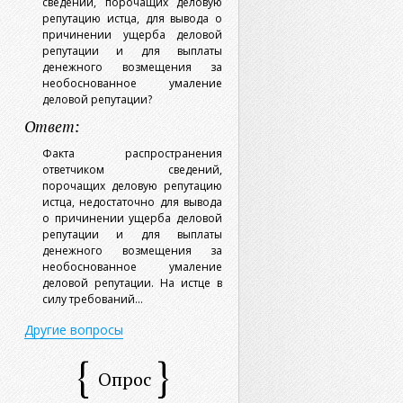
сведений, порочащих деловую
репутацию истца, для вывода о
причинении ущерба деловой
репутации и для выплаты
денежного возмещения за
необоснованное умаление
деловой репутации?
Ответ:
Факта распространения
ответчиком сведений,
порочащих деловую репутацию
истца, недостаточно для вывода
о причинении ущерба деловой
репутации и для выплаты
денежного возмещения за
необоснованное умаление
деловой репутации. На истце в
силу требований...
Другие вопросы
Опрос