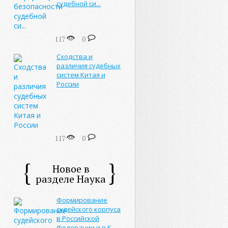
судебной си...
117
0
Сходства и
различия судебных
систем Китая и
России
117
0
Новое в
разделе Наука
Формирование
судейского корпуса
в Российской
Федерации и в К...