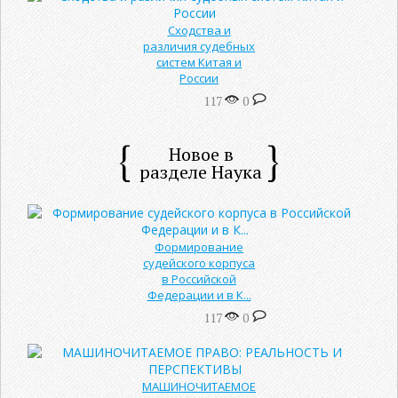
Сходства и
различия судебных
систем Китая и
России
117
0
Новое в
разделе Наука
Формирование
судейского корпуса
в Российской
Федерации и в К...
117
0
МАШИНОЧИТАЕМОЕ