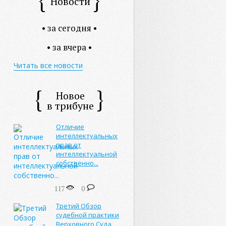
Новости
• за сегодня •
• за вчера •
Читать все новости
Новое
в трибуне
Отличие
интеллектуальных
прав от
интеллектуальной
собственно...
117
0
Третий Обзор
судебной практики
Верховного Суда