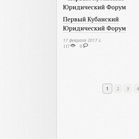
Первый Кубанский
Юридический Форум
17 февраля 2017 г.
117
0
1
2
3
4