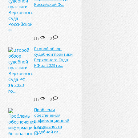
Российской Ф...
117
0
Второй обзор
судебной практики
Верховного Суда
РФ за 2023 го...
117
0
Проблемы
обеспечения
информационной
безопасности
судебной си...