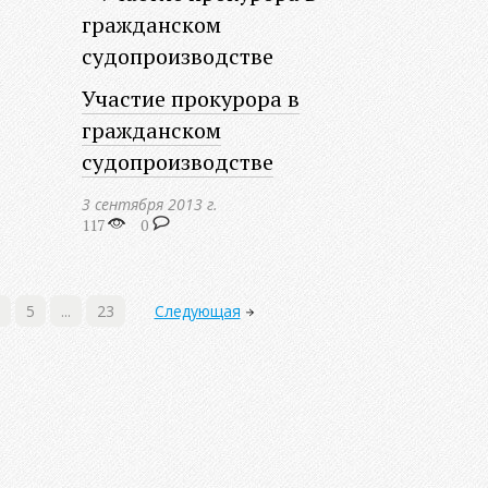
Участие прокурора в
гражданском
судопроизводстве
3 сентября 2013 г.
117
0
5
...
23
Следующая