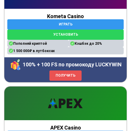
Kometa Casino
ИГРАТЬ
УСТАНОВИТЬ
Пополняй криптой
Кэшбэк до 20%
1 500 000₽ в лутбоксах
100% + 100 FS по промокоду LUCKYWIN
ПОЛУЧИТЬ
APEX Casino