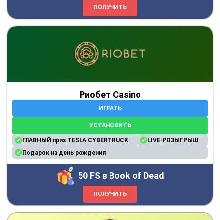
ПОЛУЧИТЬ
Риобет Casino
ИГРАТЬ
УСТАНОВИТЬ
ГЛАВНЫЙ приз TESLA CYBERTRUCK
LIVE-РОЗЫГРЫШ
Подарок на день рождения
50 FS в Book of Dead
ПОЛУЧИТЬ