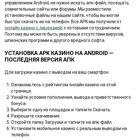
управлением Android, не нужно искать апк-файл, посещать
сомнительные сайты или форумы. Мы разместили
установочные файлы на нашем сайте, чтобы вы могли
быстро скачать их на телефон. Все APK мы получили от
онлайн казино с лицензией
, с которыми сотрудничаем.
Поэтому вы можете быть уверены в отсутствии вирусов,
шпионских программ и другого вредного софта.
УСТАНОВКА APK КАЗИНО НА ANDROID —
ПОСЛЕДНЯЯ ВЕРСИЯ АПК
Для загрузки казино с выводом на ваш смартфон:
Ознакомьтесь с рейтингом онлайн казино на этой
странице.
Узнайте условия пополнения, вывода и приветственного
бонуса.
Выберите одну из площадок и тапните Скачать.
Разрешите скачивание.
Откройте папку Загрузки и тапните на апк-файл.
Установите мобильное казино с реальным выводом на
телефон.