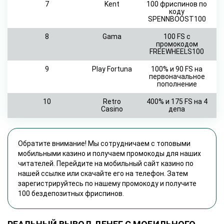
7
Kent
100 фриспинов по
коду
SPENNBOOST100
8
Gama
100 FS c
промокодом
FREEWHEELS100
9
Play Fortuna
100% и 90 FS на
первоначальное
пополнение
10
Retro
400% и 175 FS на 4
Casino
депа
Обратите внимание! Мы сотрудничаем с топовыми
мобильными казино и получаем промокоды для наших
читателей. Перейдите на мобильный сайт казино по
нашей ссылке или скачайте его на телефон. Затем
зарегистрируйтесь по нашему промокоду и получите
100 бездепозитных фриспинов.