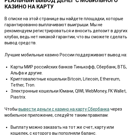
РЕАЛЬНЫЙ ВЫВОД ДЕНЕГ С МОБИЛЬНОГО
КАЗИНО НА КАРТУ
В списке на этой странице вы найдете площадки, которые
гарантированно выплачивают выигрыши. Мы не
рекомендуем регистрироваться и вносить депозит в других
клубах, ведь нет никакой гарантии, что вы сможете сделать
вывод средств.
Лучшие мобильные казино России поддерживают вывод на:
Карты МИР российских банков Тинькофф, Сбербанк, ВТБ,
Альфа и другие.
Криптовалютные кошельки Bitcoin, Litecoin, Ethereum,
Tether, Tron.
Электронные кошельки Юмани, QIWI, WebMoney, FK Wallet,
Piastrix.
Чтобы
вывести деньги с казино на карту Сбербанка
через
мобильное приложение, следуйте таким правилам:
Выплату можно заказать на тот же счет, карту или
кошелек, с которого вы пополняли баланс.