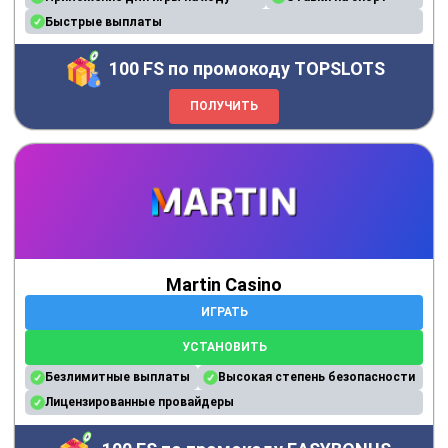
Быстрые выплаты
100 FS по промокоду TOPSLOTS
ПОЛУЧИТЬ
Martin Casino
ИГРАТЬ
УСТАНОВИТЬ
Безлимитные выплаты
Высокая степень безопасности
Лицензированные провайдеры