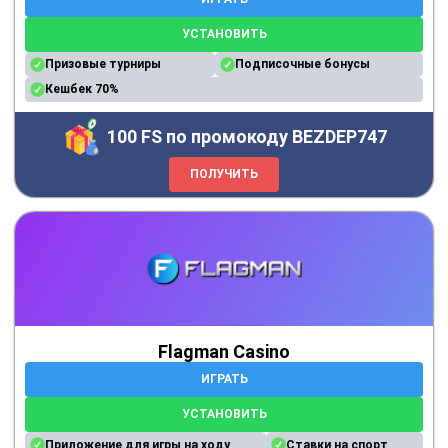
УСТАНОВИТЬ
Призовые турниры
Подписочные бонусы
Кешбек 70%
100 FS по промокоду BEZDEP747
ПОЛУЧИТЬ
Flagman Casino
ИГРАТЬ
УСТАНОВИТЬ
Приложение для игры на ходу
Ставки на спорт