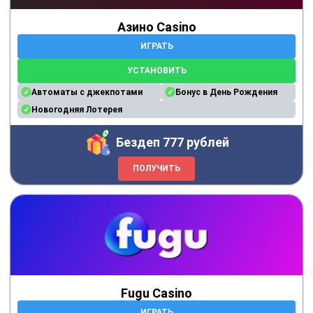
Азино Casino
ИГРАТЬ
УСТАНОВИТЬ
Автоматы с джекпотами
Бонус в День Рождения
Новогодняя Лотерея
Бездеп 777 рублей
ПОЛУЧИТЬ
Fugu Casino
ИГРАТЬ