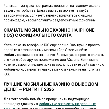
Ярлык для запуска программы появится на главном экране
вашего устройства. Если у вас есть аккаунт в клубе,
авторизуйтесь. Если нет, зарегистрируйтесь с нашим
промокодом, чтобы получить бездепозитные фриспины.
СКАЧАТЬ МОБИЛЬНОЕ КАЗИНО НА IPHONE
(IOS) С ОФИЦИАЛЬНОГО САЙТА
Установка на телефон с iOS еще проще. Вам нужно просто
перейти в официальный магазин App Store и найти
мобильное казино по названию. Затем нужно просто скачать
его как любое другое приложение для Айфона. Если вы не
хотите самостоятельно искать софт, посетите сайт казино с
мобильного, откройте главное меню и нажмите на логотип
iOS.
ЛУЧШИЕ МОБИЛЬНЫЕ КАЗИНО С ВЫВОДОМ
ДЕНЕГ — РЕЙТИНГ 2026
Для того чтобы вам было проще найти подходящую
площадку для игры в
мобильные автоматы на реальные
деньги
, мы составили список лучших российских казино,