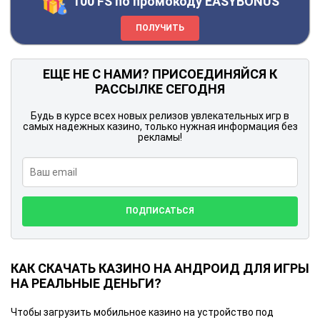
100 FS по промокоду EASYBONUS
ПОЛУЧИТЬ
ЕЩЕ НЕ С НАМИ? ПРИСОЕДИНЯЙСЯ К
РАССЫЛКЕ СЕГОДНЯ
Будь в курсе всех новых релизов увлекательных игр в
самых надежных казино, только нужная информация без
рекламы!
КАК СКАЧАТЬ КАЗИНО НА АНДРОИД ДЛЯ ИГРЫ
НА РЕАЛЬНЫЕ ДЕНЬГИ?
Чтобы загрузить мобильное казино на устройство под