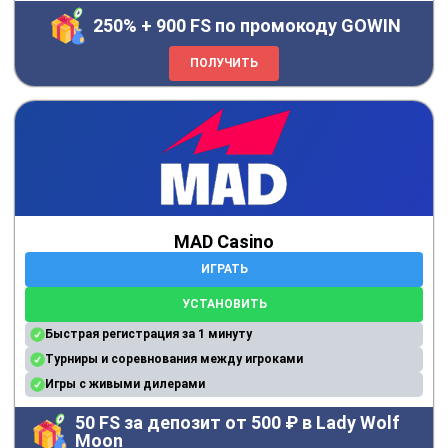
250% + 900 FS по промокоду GOWIN
ПОЛУЧИТЬ
MAD Casino
ИГРАТЬ
УСТАНОВИТЬ
Быстрая регистрация за 1 минуту
Турниры и соревнования между игроками
Игры с живыми дилерами
50 FS за депозит от 500 ₽ в Lady Wolf
Moon