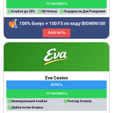
УСТАНОВИТЬ
Кэшбэк до 20%
Лутбоксы
Подарки на Дни Рождения
100% бонус + 100 FS по коду BIGWIN100
ПОЛУЧИТЬ
Eva Casino
ИГРАТЬ
УСТАНОВИТЬ
Еженедельный кэшбек
Релоад бонусы
Дейли логин бонусы