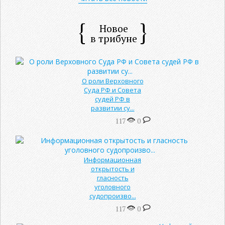
Новое
в трибуне
О роли Верховного
Суда РФ и Совета
судей РФ в
развитии су...
117
0
Информационная
открытость и
гласность
уголовного
судопроизво...
117
0