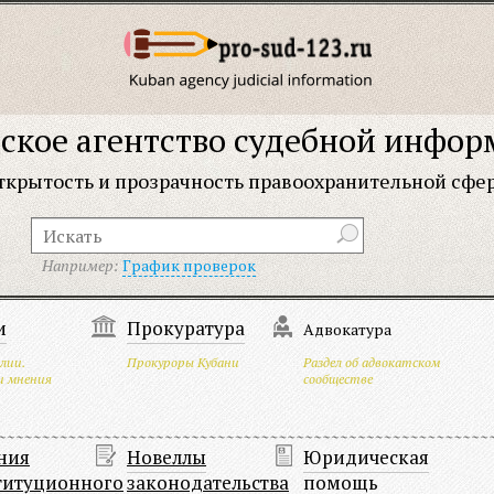
ское агентство судебной инфо
ткрытость и прозрачность правоохранительной сфе
Например:
График проверок
и
Прокуратура
Адвокатура
лии.
Прокуроры Кубани
Раздел об адвокатском
и мнения
сообществе
ния
Новеллы
Юридическая
титуционного
законодательства
помощь