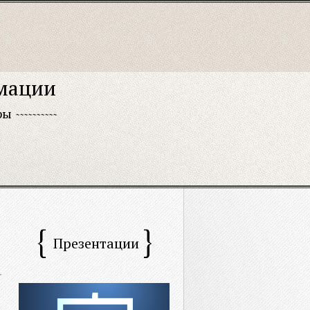
рмации
ры
Презентации