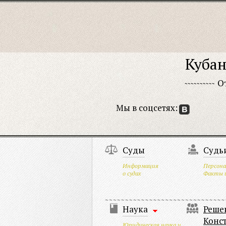
Кубан
О
Мы в соцсетях:
Суды
Судь
Информация
Персона
о судах
Факты 
Наука
Реше
Конс
Юридическая наука и