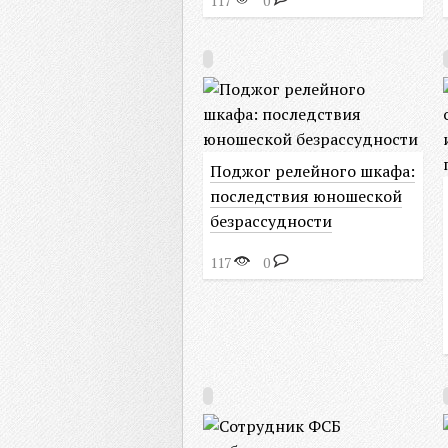
117
0
Поджог релейного шкафа:
последствия юношеской
безрассудности
117
0