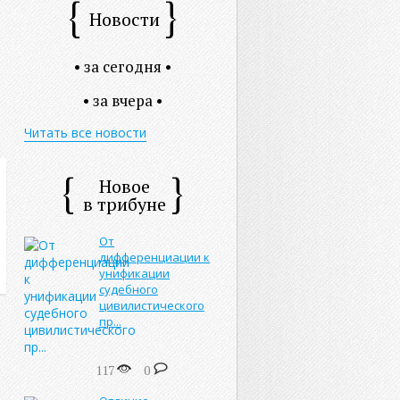
Новости
• за сегодня •
• за вчера •
Читать все новости
Новое
в трибуне
От
дифференциации к
унификации
судебного
цивилистического
пр...
117
0