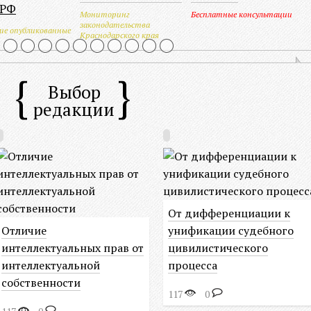
 РФ
Мониторинг
Бесплатные консультации
законодательства
ие опубликованные
Краснодарского края
разование на
Выбор
редакции
ом факультете КубГУ
От дифференциации к
Отличие
унификации судебного
интеллектуальных прав от
цивилистического
интеллектуальной
процесса
собственности
117
0