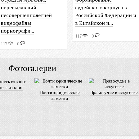
пересылавший
судейского корпуса в
несовершеннолетней
Российской Федерации и
видеофайлы
в Китайской н...
порнографи...
117
0
117
0
Фотогалереи
сть из книг
Почти юридические
Правосудие в искусстве
заметки