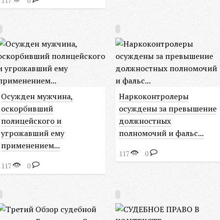
117
0
Осужден мужчина,
Наркоконтролеры
оскорбивший
осуждены за превышение
полицейского и
должностных
угрожавший ему
полномочий и фальс...
применением...
117
0
117
0