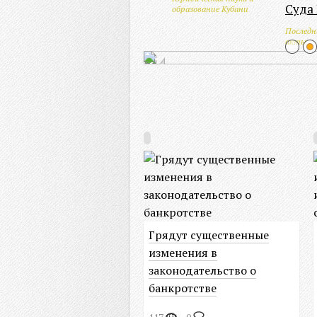
Суда
образование Кубани
Последн
акты
Наука и об
юридическ
Грядут существенные
изменения в
законодательство о
банкротстве