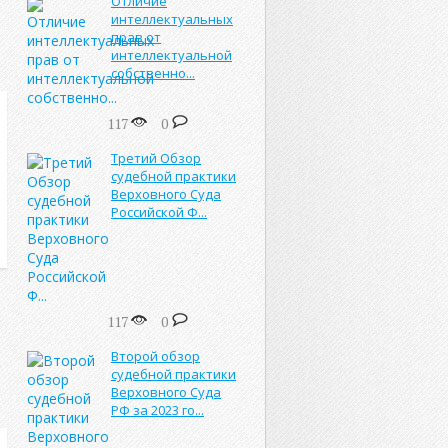
Отличие
интеллектуальных
прав от
интеллектуальной
собственно...
117
0
Третий Обзор
судебной практики
Верховного Суда
Российской Ф...
117
0
Второй обзор
судебной практики
Верховного Суда
РФ за 2023 го...