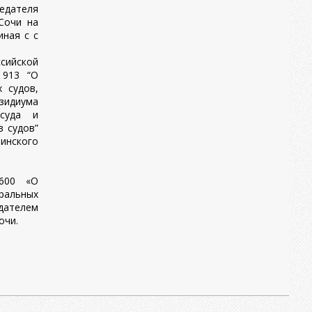
едателя
.Сочи на
иная с с
ийской
 913 “О
 судов,
идиума
 суда и
в судов”
инского
600 «О
альных
ателем
очи.