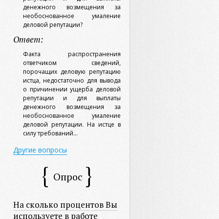
денежного возмещения за
необоснованное умаление
деловой репутации?
Ответ:
Факта распространения
ответчиком сведений,
порочащих деловую репутацию
истца, недостаточно для вывода
о причинении ущерба деловой
репутации и для выплаты
денежного возмещения за
необоснованное умаление
деловой репутации. На истце в
силу требований...
Другие вопросы
Опрос
На сколько процентов Вы
используете в работе