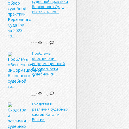
судебной практики
Верховного Суда
РФ за 2023 го...
117
0
Проблемы
обеспечения
информационной
безопасности
судебной си...
117
0
Сходства и
различия судебных
систем Китая и
России