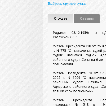
Выбрать другого судью
О судье
Отзывы
Родился 03.12.1959г в г.
Казахской ССР.
Указом Президента РФ от 26 и
г. N 775 “О назначении судей 
судов” назначен судьей Адл
районного суда г.Сочи на 6-лет
полномочий.
Указом Президента РФ от 17 
2005 г. N 1209 ”О назначени
районных судов” назначен
Адлерского районного суда г.Со
летний срок полномочий.
Указом Президента Росс
Федерации №1518 от 19.11