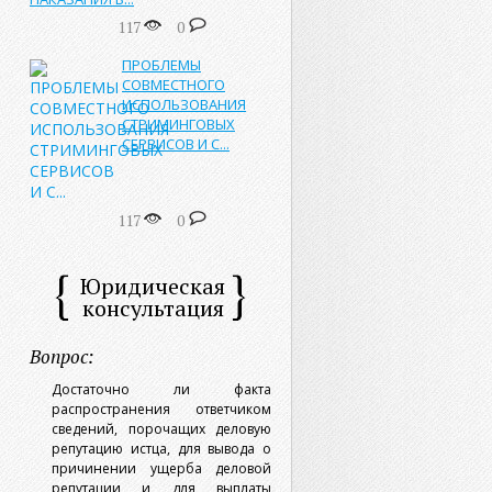
117
0
ПРОБЛЕМЫ
СОВМЕСТНОГО
ИСПОЛЬЗОВАНИЯ
СТРИМИНГОВЫХ
СЕРВИСОВ И С...
117
0
Юридическая
консультация
Вопрос:
Достаточно ли факта
распространения ответчиком
сведений, порочащих деловую
репутацию истца, для вывода о
причинении ущерба деловой
репутации и для выплаты