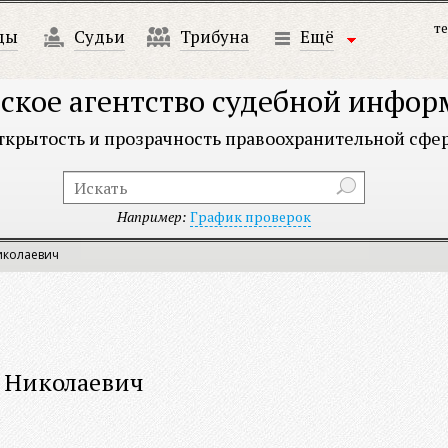
те
ды
Судьи
Трибуна
Ещё
ское агентство судебной инфо
ткрытость и прозрачность правоохранительной сфе
Например:
График проверок
иколаевич
 Николаевич