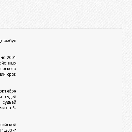
Джамбул
юня 2001
районных
ерского
ний срок
октября
и судей
 судьей
чи на 6-
ийской
.2007г