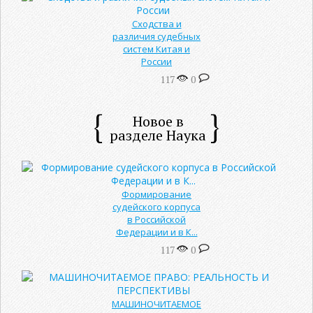
Сходства и
различия судебных
систем Китая и
России
117
0
Новое в
разделе Наука
Формирование
судейского корпуса
в Российской
Федерации и в К...
117
0
МАШИНОЧИТАЕМОЕ