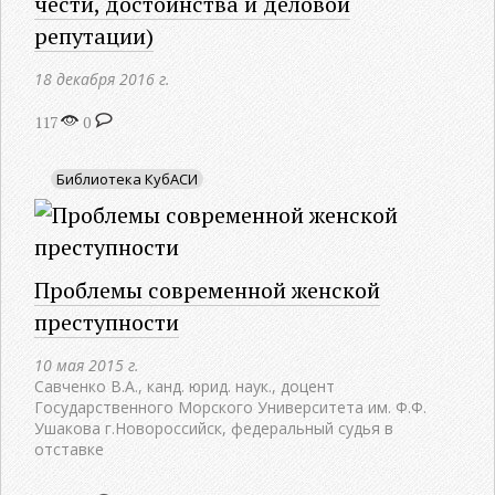
чести, достоинства и деловой
репутации)
18 декабря 2016 г.
117
0
Библиотека КубАСИ
Проблемы современной женской
преступности
10 мая 2015 г.
Савченко В.А., канд. юрид. наук., доцент
Государственного Морского Университета им. Ф.Ф.
Ушакова г.Новороссийск, федеральный судья в
отставке