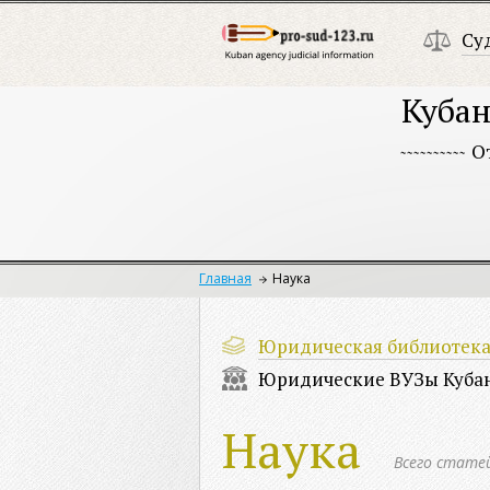
Су
Кубан
О
Главная
Наука
Юридическая библиотек
Юридические ВУЗы Куба
Наука
Всего стате