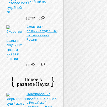
судебной си...
117
0
Сходства и
различия судебных
систем Китая и
России
117
0
Новое в
разделе Наука
Формирование
судейского корпуса
в Российской
Федерации и в К...