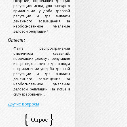
сведений, порочащих деловую
репутацию истца, для вывода о
причинении ущерба деловой
репутации и для выплаты
денежного возмещения за
необоснованное умаление
деловой репутации?
Ответ:
Факта распространения
ответчиком сведений,
порочащих деловую репутацию
истца, недостаточно для вывода
о причинении ущерба деловой
репутации и для выплаты
денежного возмещения за
необоснованное умаление
деловой репутации. На истце в
силу требований...
Другие вопросы
Опрос