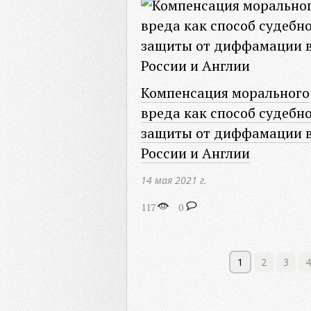
Компенсация морального
вреда как способ судебн
защиты от диффамации 
России и Англии
14 мая 2021 г.
117
0
1
2
3
4