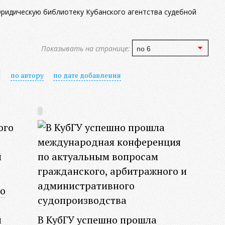
идическую библиотеку Кубанского агентства судебной
Показывать на странице:
по автору
по дате добавления
о
й
В КубГУ успешно прошла