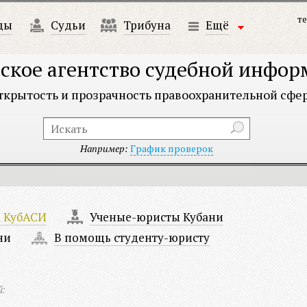
те
ды
Судьи
Трибуна
Ещё
ское агентство судебной инфо
ткрытость и прозрачность правоохранительной сфе
Например:
График проверок
а КубАСИ
Ученые-юристы Кубани
ни
В помощь студенту-юристу
й: