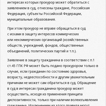
инте­ресах которых прокурор может обратиться с
заявлением в суд, отнесены граждане, Российская
Федерация, субъекты Российской Федерации,
муниципальные образования.
При этом прокурор не вправе обращаться в суд
с исками в защиту интересов коммерческих
или некоммерческих организаций (хозяйственных
обществ, учреждений, фондов, общественных
объединений, политических партий и т.п.).
Заявление в защиту гражданина в соответствии с п.1
ст.45 ГПК РФ может быть подано прокурором только в
случае, если граж­данин по состоянию здоровья,
возрасту, недееспособности и дру­гим уважительным
причинам не может сам обратиться в суд. Об­ращение
в суд в интересах гражданина прокурор может
осущест­вить, исходя из применения принципа
диспозитивности, только при наличии волеизъявления
гражданина. Исключением из этого правила могут