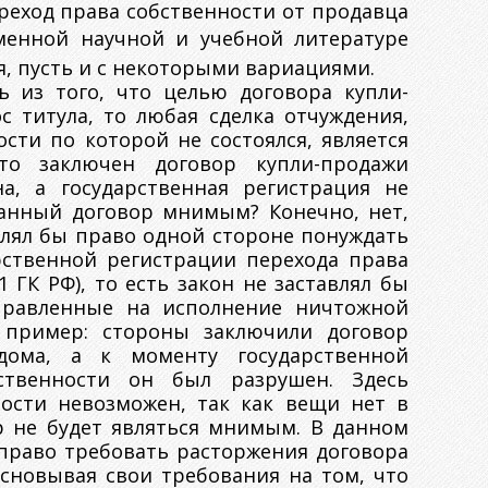
реход права собственности от продавца
менной научной и учебной литературе
я, пусть и с некоторыми вариациями.
ь из того, что целью договора купли-
с титула, то любая сделка отчуждения,
сти по которой не состоялся, является
то заключен договор купли-продажи
а, а государственная регистрация не
данный договор мнимым? Конечно, нет,
влял бы право одной стороне понуждать
рственной регистрации перехода права
51 ГК РФ), то есть закон не заставлял бы
правленные на исполнение ничтожной
 пример: стороны заключили договор
дома, а к моменту государственной
ственности он был разрушен. Здесь
ности невозможен, так как вещи нет в
р не будет являться мнимым. В данном
 право требовать расторжения договора
сновывая свои требования на том, что