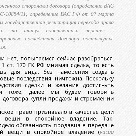
юченного сторонами договора (определение ВАС
С-10854/11; определение ВАС РФ от 07 марта
Раз государственная регистрация перехода права
ена, то титул собственника перешел к
 правовые последствия договора достигнуты.
зя.
ли нет, попытаемся сейчас разобраться.
 1 ст. 170 ГК РФ мнимая сделка, то есть
шь для вида, без намерения создать
овые последствия, ничтожна. Поскольку
едствия сделки и желание достигнуть
и тоже, далее мы будем говорить
 договора купли-продажи и стремлении
ское право признавало в качестве цели
у вещи в спокойное владение. Так,
идело обязанность продавца в передаче
ой вещи в спокойное владение (
vacua