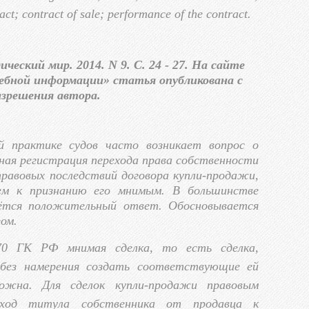
act; contract of sale; performance of the contract.
ческий мир. 2014. N 9. С. 24 - 27. На сайте
дебной информации» статья опубликована с
азрешения автора.
й практике судов часто возникает вопрос о
нная регистрация перехода права собственности
равовых последствий договора купли-продажи,
ем к признанию его мнимым. В большинстве
аётся положительный ответ. Обосновывается
ом.
170 ГК РФ
м
нимая сделка, то есть сделка,
 без намерения создать соответствующие ей
тожна. Для сделок купли-продажи правовым
реход титула собственника от продавца к