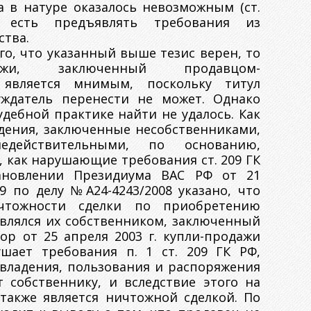
а в натуре оказалось невозможным (ст.
 есть предъявлять требования из
ства.
го, что указанный выше тезис верен, то
дажи, заключенный продавцом-
 является мнимым, поскольку титул
уждатель перенести не может. Однако
дебной практике найти не удалось. Как
дения, заключенные несобственниками,
едействительными, по основанию,
Ф, как нарушающие требования ст. 209 ГК
ановлении Президиума ВАС РФ от 21
9 по делу №А24-4243/2008 указано, что
ичтожности сделки по приобретению
влялся их собственником, заключенный
ор от 25 апреля 2003 г. купли-продажи
шает требования п. 1 ст. 209 ГК РФ,
 владения, пользования и распоряжения
 собственнику, и вследствие этого на
 также является ничтожной сделкой. По