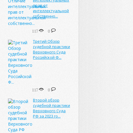
прав от
интеллектуальной
собственно...
117
0
Третий Обзор
судебной практики
Верховного Суда
Российской Ф...
117
0
Второй обзор
судебной практики
Верховного Суда
РФ за 2023 го...