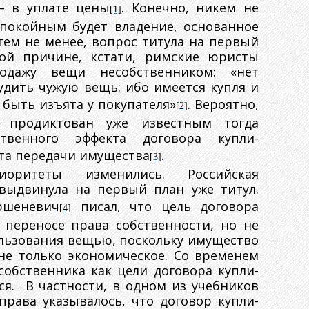
 – в уплате цены
. Конечно, никем не
[1]
спокойным будет владение, основанное
тем не менее, вопрос титула на первый
ой причине, кстати, римские юристы
одажу вещи несобственником: «нет
удить чужую вещь: ибо имеется купля и
 быть изъята у покупателя»
. Вероятно,
[2]
 продиктован уже известным тогда
ственного эффекта договора купли-
та передачи имущества
.
[3]
иоритеты изменились. Российская
выдвинула на первый план уже титул.
ршеневич
писал, что цель договора
[4]
 переносе права собственности, но не
льзования вещью, поскольку имущество
не только экономическое. Со временем
собственника как цели договора купли-
ся. В частности, в одном из учебников
права указывалось, что договор купли-