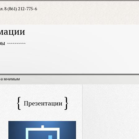
л. 8 (861) 212-775-6
рмации
ры
ора мнимым
Презентации