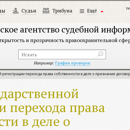
те
ды
Судьи
Трибуна
Ещё
ское агентство судебной инфо
ткрытость и прозрачность правоохранительной сфе
Например:
График проверок
й регистрации перехода права собственности в деле о признании догов
ударственной
и перехода права
ти в деле о