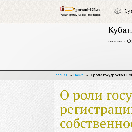
Су
Кубан
О
Главная
Наука
О роли государственно
О роли гос
регистраци
собственнос