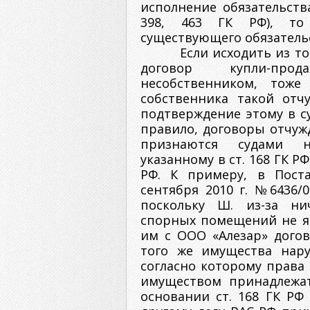
исполнение обязательств
398, 463 ГК РФ), то
существующего обязатель
Если исходить из то
договор купли-про
несобственником, тоже
собственника такой отч
подтверждение этому в су
правило, договоры отчуж
признаются судами н
указанному в ст. 168 ГК Р
РФ. К примеру, в Пост
сентября 2010 г. №6436/0
поскольку Ш. из-за н
спорных помещений не я
им с ООО «Алезар» догов
того же имущества нару
согласно которому права
имуществом принадлежат
основании ст. 168 ГК РФ