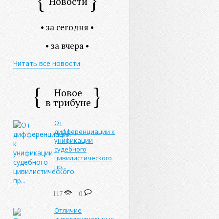
Новости
• за сегодня •
• за вчера •
Читать все новости
Новое
в трибуне
От
дифференциации к
унификации
судебного
цивилистического
пр...
117
0
Отличие
интеллектуальных