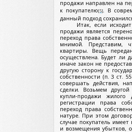
продажи направлен на пе
к покупателю
. В совре
[5]
данный подход сохранилс
Итак, если исходит
продажи является перено
переход права собственно
мнимой. Представим, ч
квартиры. Вещь передан
осуществлена. Будет ли 
иначе закон не предоста
другую сторону к госуда
собственности (п. 3 ст. 5
совершать действия, на
сделки. Возьмем другой
купли-продажи жилого 
регистрации права соб
переход права собствен
натуре. При этом догово
случае покупатель имеет
и возмещения убытков, о