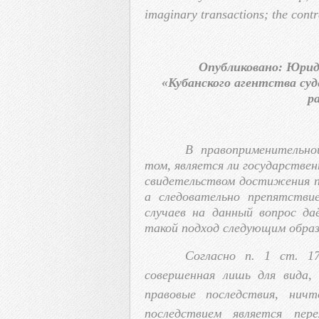
imaginary transactions; the contr
Опубликовано: Юриди
«Кубанского агентства су
р
В правоприменительно
том, является ли государстве
свидетельством достижения п
а следовательно препятстви
случаев на данный вопрос д
такой подход следующим образ
Согласно п. 1 ст. 
совершенная лишь для вида,
правовые последствия, нич
последствием является пе