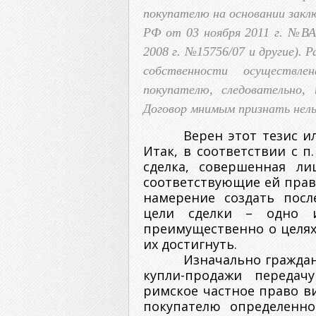
покупателю на основании закл
РФ от 03 ноября 2011 г. №ВА
2008 г. №15756/07 и другие). 
собственности осуществл
покупателю, следовательно,
Договор мнимым признать нель
Верен этот тезис и
Итак, в соответствии с п.
сделка, совершенная ли
соответствующие ей прав
намерение создать посл
цели сделки – одно 
преимущественно о целях
их достигнуть.
Изначально граждан
купли-продажи передач
римское частное право в
покупателю определенн