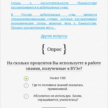
Споры о несостоятельности (банкротстве)
рассматриваются в арбитражных судах.
В России арбитражные суды являются
специализированными судами, которые рассматривают
экономические споры, включая дела о банкротстве.
Процесс рассмотрения дел о...
Другие вопросы
Опрос
На сколько процентов Вы используете в работе
знания, полученные в ВУЗе?
На все 100!
Где-то половина знаний оказалась
применимой.
Абсолютно не использую. Зачем,
спрашивается, учил(ся/ась)?