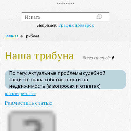
Например:
График проверок
Главная
Трибуна
Наша трибуна
Всего статей:
6
По тегу: Актуальные проблемы судебной
защиты права собственности на
недвижимость (в вопросах и ответах)
посмотреть все
Разместить статью