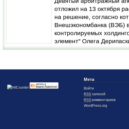
Девятый арбитражный ап
отложил на 13 октября р
на решение, согласно кот
Внешэкономбанка (ВЭБ) в
контролируемых холдинг
элемент" Олега Дерипаски
Мета
Войти
RSS
записей
RSS
комментариев
WordPress.org