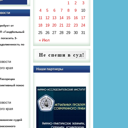
1
2
3
4
5
6
7
8
9
10
овости
11
12
13
14
15
16
17
18
19
20
21
22
23
24
ребует от
НП «Гандбольный
25
26
27
28
29
30
31
 погасить 3-
« Июл
адолженность по
овости
ого края
Наши партнеры
 Тихорецка
фиктивный покос
овости
ого края
вакансии судей
рнизонного