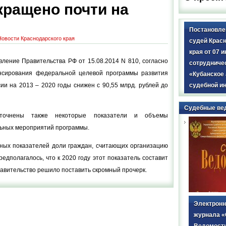
кращено почти на
Постановле
Новости Краснодарского края
судей Крас
края от 07 и
ление Правительства РФ от 15.08.2014 N 810, согласно
сотрудниче
нсирования федеральной целевой программы развития
«Кубанское 
судебной и
ии на 2013 – 2020 годы снижен с 90,55 млрд. рублей до
Судебные ве
очнены также некоторые показатели и объемы
ьных мероприятий программы.
тных показателей доли граждан, считающих организацию
едполагалось, что к 2020 году этот показатель составит
авительство решило поставить скромный прочерк.
Электронн
журнала 
Ведомост