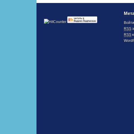
Мет
Войт
RSS
з
RSS
к
WordP