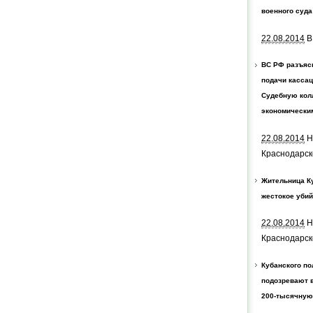
военного суда
22.08.2014
В
ВС РФ разъяс
подачи касса
Судебную кол
экономически
22.08.2014
Н
Краснодарск
Жительница К
жестокое убий
22.08.2014
Н
Краснодарск
Кубанского по
подозревают 
200-тысячную