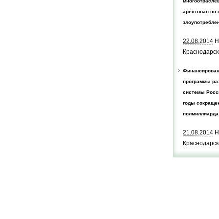
многоотрасле
арестован по 
злоупотребле
22.08.2014
Н
Краснодарск
Финансирован
программы ра
системы Росси
годы сокращен
полмиллиарда
21.08.2014
Н
Краснодарск