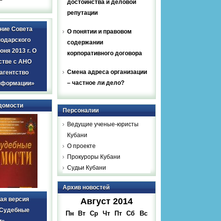
достоинства и деловой
репутации
ние Совета
О понятии и правовом
нодарского
содержании
юня 2013 г. О
корпоративного договора
стве с АНО
Смена адреса организации
агентство
– частное ли дело?
нформации»
домости
Персоналии
Ведущие ученые-юристы
Кубани
О проекте
Прокуроры Кубани
Судьи Кубани
Архив новостей
ая версия
Август 2014
«Судебные
Пн
Вт
Ср
Чт
Пт
Сб
Вс
и»