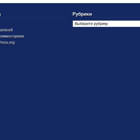
а
Рубрики
и
аписей
омментариев
ress.org