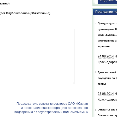
ельно)
Последние н
Будет Опубликовано) (обязательно)
Прокуратура т
руководства 
клуб «Кубань»
миллионную з
зарплате
24.08.2014
Н
Краснодарск
Двое жителей
осуждены за 
травы
23.08.2014
Н
Краснодарск
Председатель совета директоров ОАО «Южная
многоотраслевая корпорация» арестован по
Открыты две 
подозрению в злоупотреблении полномочиями
»
Сочинского га