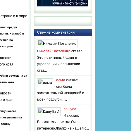
 стране и в мире
нил порядок
Свежие комментарии
ционных жалоб в
легию по
м спорам
Николай Потапенко
сказал:
Это позитивный сдвиг в
овости
укреплении и повышении
ого края
стат...
убани осуждена за
ольга
сказал:
ство кота
она была
замечательной женщиной и
овости
моей подругой......
ого края
Кашуба
лицейского
И
сказал:
в покушении на
Внимательно читал.Очень
 взятку
интересно.Жалко не нашел с...