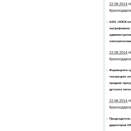
22.08.2014
Н
Краснодарск
ОАО «НЭСК-эл
оштрафовано 
административ
электрически
22.08.2014
Н
Краснодарск
Фармацевта о
тихорецких ап
продаже проср
детского пита
22.08.2014
Н
Краснодарск
Председатель
директоров О