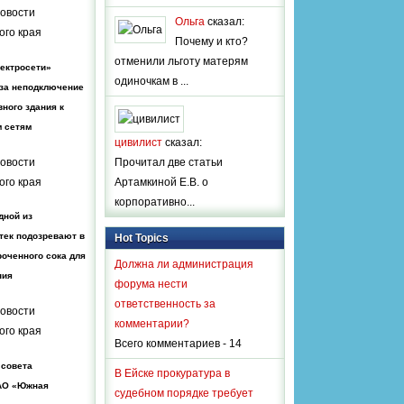
овости
Ольга
сказал:
ого края
Почему и кто?
отменили льготу матерям
ектросети»
одиночкам в ...
за неподключение
ного здания к
м сетям
цивилист
сказал:
овости
Прочитал две статьи
ого края
Артамкиной Е.В. о
корпоративно...
дной из
тек подозревают в
Hot Topics
оченного сока для
Должна ли администрация
ния
форума нести
ответственность за
овости
комментарии?
ого края
Всего комментариев - 14
 совета
В Ейске прокуратура в
АО «Южная
судебном порядке требует