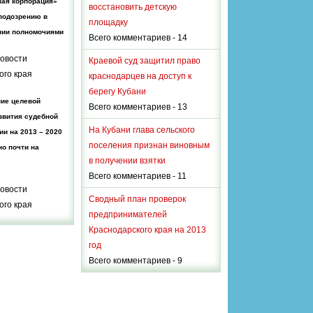
вая корпорация»
восстановить детскую
подозрению в
площадку
нии полномочиями
Всего комментариев - 14
овости
Краевой суд защитил право
ого края
краснодарцев на доступ к
берегу Кубани
ие целевой
Всего комментариев - 13
звития судебной
На Кубани глава сельского
и на 2013 – 2020
поселения признан виновным
о почти на
в получении взятки
Всего комментариев - 11
овости
Сводный план проверок
ого края
предпринимателей
Краснодарского края на 2013
год
Всего комментариев - 9