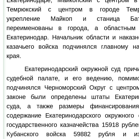
Екатеринодаре; Майкопский с центром в
Темрюкский с центром в городе Темр
укрепление Майкоп и станица Бат
переименованы в города, а областным 
Екатеринодар. Начальник области и наказн
казачьего войска подчинялся главному на
края.
Екатеринодарский окружной суд причис
судебной палате, и его ведению, помимо
подчинялся Черноморский Округ с центро
законе были определены штаты Екатерин
суда, а также размеры финансирования
содержание Екатеринодарского окружного 
государственного казначейства 15918 рубл
Кубанского войска 59882 рубля и и