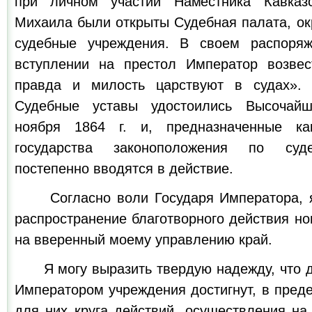
при личном участии Наместника Кавказс
Михаила были открыты Судебная палата, ок
судебные учреждения. В своем распоря
вступлении на престол Император возвес
правда и милость царствуют в судах».
Судебные уставы удостоились Высочайш
ноября 1864 г. и, предназначенные к
государства законоположения по суд
постепенно вводятся в действие.
Согласно воли Государя Императора, я 
распространение благотворного действия н
на вверенный моему управлению край.
Я могу выразить твердую надежду, что д
Императором учреждения достигнут, в пред
для них круга действий, осуществления на