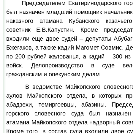
Председателем Екатеринодарского горск
был назначен младший помощник начальника
наказного атамана Кубанского казачьег
советник Е.В.Капустин. Кроме председа
входили еще двое судей – депутаты Абубаг
Бжегаков, а также кадий Магомет Совмис. Де
по 200 рублей жалованья, а кадий – 300 из
войск. Делопроизводство в суде вел
гражданским и опекунским делам.
В ведомстве Майкопского словесного 
аулов Майкопского отдела, в которых пр
абадзехи, темиргоевцы, абазины. Предсе
горского словесного суда был назначе
атамана Майкопского отдела надворный сов
Кроме того, в состав суда входили двое с