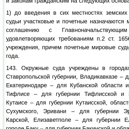
и законам гражданским на следующих основ
1) до введения в сих местностях земски
судьи участковые и почетные назначаются 
соглашению с Главноначальствующ
удовлетворяющих требованиям п.2 ст. 165
учреждения, причем почетные мировые судь
года.
143. Окружные суда учреждены в города
Ставропольской губернии, Владикавказе – д
Екатеринодаре – для Кубанской области и
Тифлисе – для губернии Тифлисской и За
Кутаисе – для губернии Кутаисской, облас
Сухумского, Эривани – для губернии Э
Карской, Елизаветполе – для губернии Е
городе Баку – для губернии Бакинской и обла