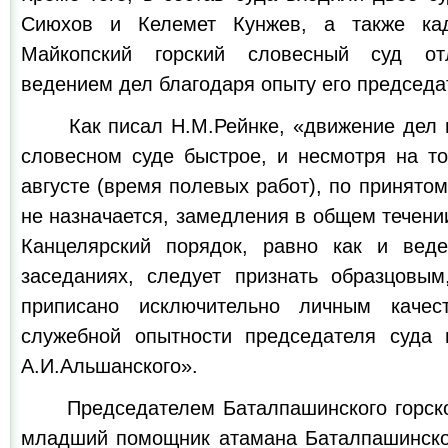
Сиюхов и Келемет Кунжев, а также кад
Майкопский горский словесный суд от
ведением дел благодаря опыту его председа
Как писал Н.М.Рейнке, «движение дел в
словесном суде быстрое, и несмотря на то
августе (время полевых работ), по принятом
не назначается, замедления в общем течени
Канцелярский порядок, равно как и вед
заседаниях, следует признать образцовы
приписано исключительно личным качес
служебной опытности председателя суда 
А.И.Альшанского».
Председателем Баталпашинского горског
младший помощник атамана Баталпашинско