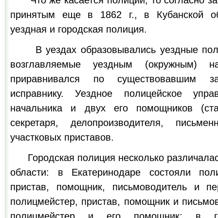
Что же касается полиции, то согласно за
принятым еще в 1862 г., в Кубанской о
уездная и городская полиция.
В уездах образовывались уездные поли
возглавляемые уездным (окружным) на
приравнивался по существовавшим з
исправнику. Уездное полицейское упра
начальника и двух его помощников (ст
секретаря, делопроизводителя, письме
участковых приставов.
Городская полиция несколько различалась
области: в Екатеринодаре состояли поли
пристав, помощник, письмоводитель и пе
полицмейстер, пристав, помощник и письмо
полицмейстер и его помощник; в г